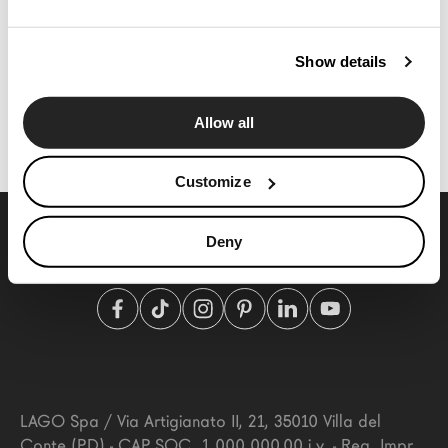
News
Press
Show details
Cataloghi
Sedia Ermes
2534
Contatti
Allow all
Language
Customize
Deny
LAGO Spa
/
Via Artigianato II, 21
,
35010
Villa del
Conte
(PD)
- CAP.SOC. 1.000.000,00 i.v. - Reg. Impr.