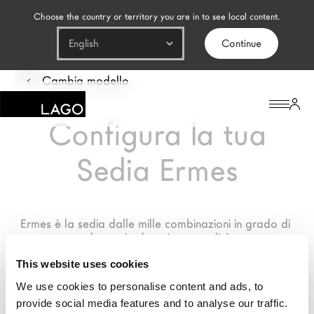
Choose the country or territory you are in to see local content.
Continue
Prodotti
Cambia modello
Ispirazione
Configura la tua
Configuratore
Sedia Ermes
Contract
Negozi
Ermes è la sedia dalle mille combinazioni in grado di 
adattarsi ad ogni personalità.
Il Brand
This website uses cookies
Architetti
We use cookies to personalise content and ads, to
provide social media features and to analyse our traffic.
LAGO Homes