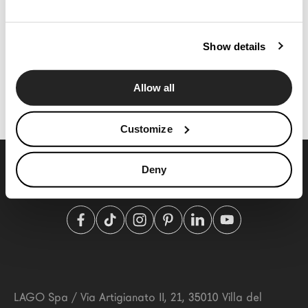
News
Press
Show details
Cataloghi
Scrivania Livre
265001
Contatti
Allow all
Language
Customize
Deny
LAGO Spa
/
Via Artigianato II, 21
,
35010
Villa del