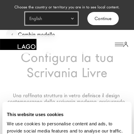
Choose the country or territory you are in to see local content.
Continue
Prodotti
Cambia modello
Ispirazione
Configura la tua
Configuratore
Scrivania Livre
Contract
Negozi
Una raffinata struttura in vetro definisce il design 
contemporaneo della scrivania moderna, assicurando 
un prodotto duraturo e senza tempo
Il Brand
This website uses cookies
Architetti
We use cookies to personalise content and ads, to
LAGO Homes
provide social media features and to analyse our traffic.