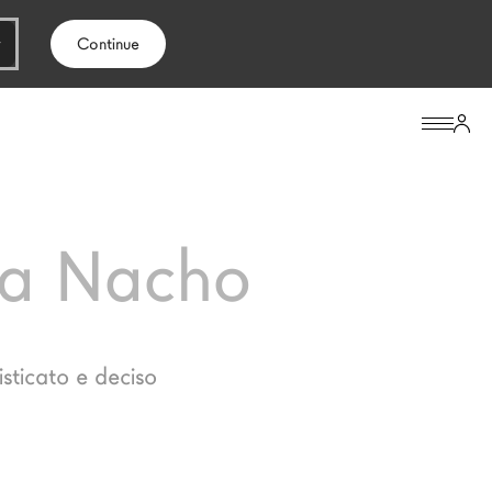
Continue
na Nacho
isticato e deciso