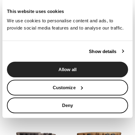
Configurateur
This website uses cookies
News
We use cookies to personalise content and ads, to
Canapé Londy
Canapé Londy
Press
provide social media features and to analyse our traffic.
2779
2780
Catalogues
Contacts
Show details
Language
Allow all
Customize
Canapé Londy
Canapé Londy
2869
2870
Deny