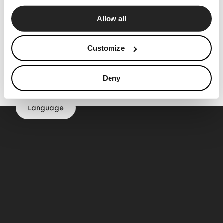
Configurador
Allow all
News
Press
Customize
Silla Pletra
Catálogos
2536
Contactos
Deny
Language