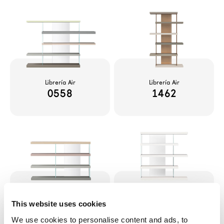
Configurador
News
Press
Catálogos
Contactos
Librería Air
Librería Air
0558
1462
Language
Librería Air
Librería Air
0557
0561
This website uses cookies
We use cookies to personalise content and ads, to