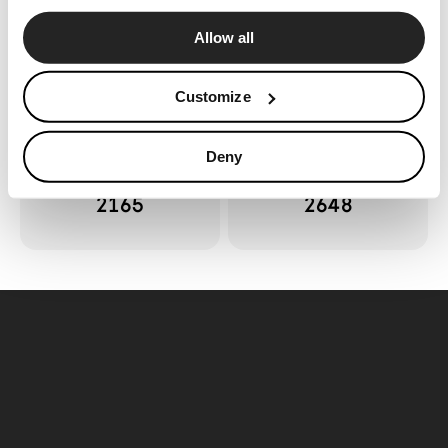
Configurador
Allow all
News
Press
Customize
Catálogos
Contactos
Deny
Consola Air
Consola Air
2165
2648
Language