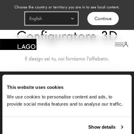
Choose the country or territory you are in to see local content.
Continue
Configuratore 3D
Prodotti
Ispirazione
Il design sei tu, noi forniamo l'alfabeto.
Configuratore
Contract
This website uses cookies
Negozi
We use cookies to personalise content and ads, to
provide social media features and to analyse our traffic.
Il Brand
Architetti
Show details
LAGO Homes